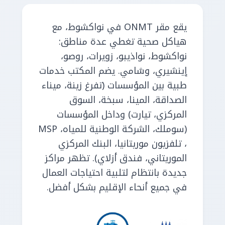
يقع مقر ONMT في نواكشوط، مع
هياكل صحية تغطي عدة مناطق:
نواكشوط، نواذيبو، زويرات، روصو،
إينشيري، وشامي. يضم المكتب خدمات
طبية بين المؤسسات (تفرغ زينة، ميناء
الصداقة، المينا، سبخة، السوق
المركزي، تيارت) وداخل المؤسسات
(سوملك، الشركة الوطنية للمياه، MSP
، تلفزيون موريتانيا، البنك المركزي
الموريتاني، فندق أزلاي). تظهر مراكز
جديدة بانتظام لتلبية احتياجات العمال
في جميع أنحاء الإقليم بشكل أفضل.