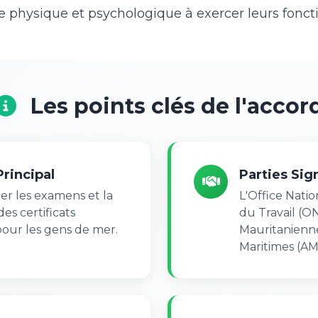
de physique et psychologique à exercer leurs fonct
Les points clés de l'accor
Principal
Parties Sig
r les examens et la
L'Office Nati
es certificats
du Travail (O
our les gens de mer.
Mauritanienne
Maritimes (A