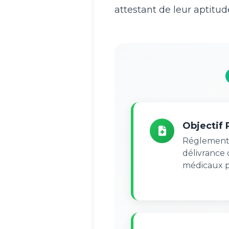
attestant de leur aptitu
Objectif 
Réglemente
délivrance d
médicaux p