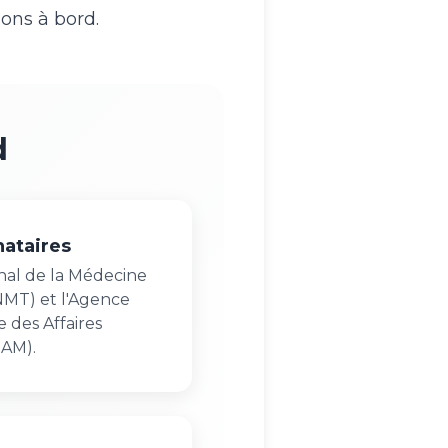
ions à bord.
d
nataires
onal de la Médecine
NMT) et l'Agence
 des Affaires
MAM).